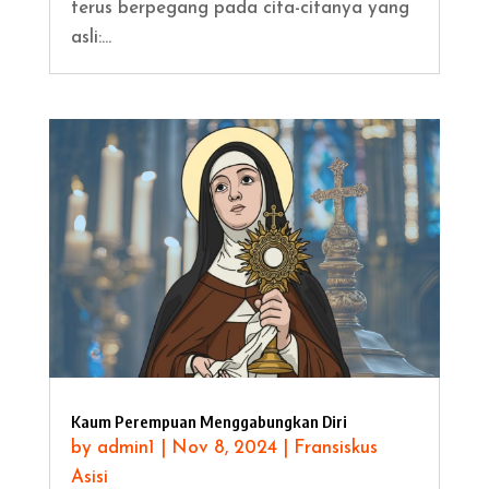
terus berpegang pada cita-citanya yang
asli:...
Kaum Perempuan Menggabungkan Diri
by
admin1
|
Nov 8, 2024
|
Fransiskus
Asisi